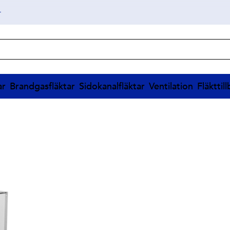
r
ar
Brandgasfläktar
Sidokanalfläktar
Ventilation
Fläkttil