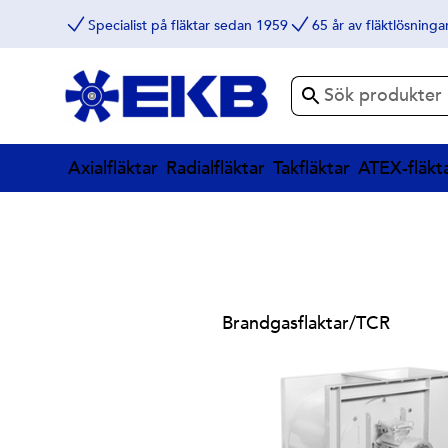
Specialist på fläktar sedan 1959
65 år av fläktlösninga
Axialfläktar
Radialfläktar
Takfläktar
ATEX-fläkt
Brandgasflaktar
/
TCR