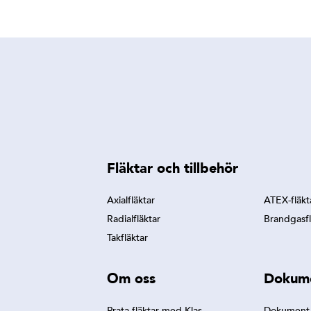
Fläktar och tillbehör
Axialfläktar
ATEX-fläkt
Radialfläktar
Brandgasfl
Takfläktar
Om oss
Dokum
Prata fläktar med Klas
Dokument