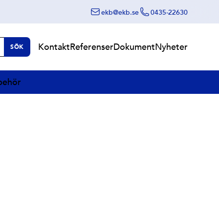
ekb@ekb.se
0435-22630
Kontakt
Referenser
Dokument
Nyheter
SÖK
lbehör