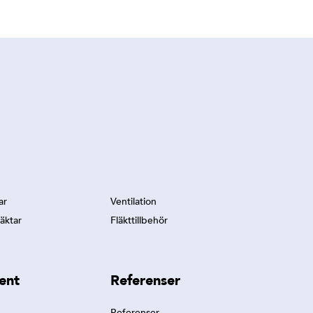
ar
Ventilation
äktar
Fläkttillbehör
ent
Referenser
Referenser