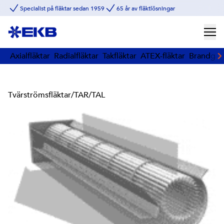
Specialist på fläktar sedan 1959
65 år av fläktlösningar
Axialfläktar
Radialfläktar
Takfläktar
ATEX-fläktar
Brandgasf
Tvärströmsfläktar
/
TAR/TAL