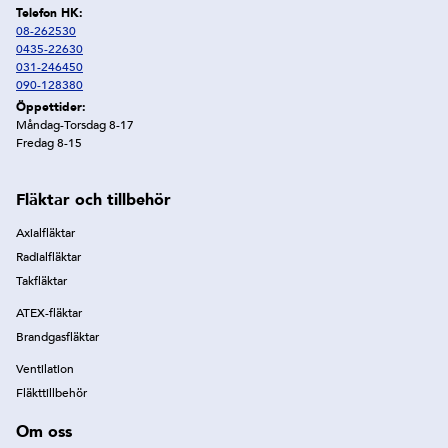
Telefon HK:
08-262530
0435-22630
031-246450
090-128380
Öppettider:
Måndag-Torsdag 8-17
Fredag 8-15
Fläktar och tillbehör
Axialfläktar
Radialfläktar
Takfläktar
ATEX-fläktar
Brandgasfläktar
Ventilation
Fläkttillbehör
Om oss