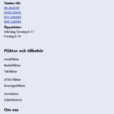
Telefon HK:
08-262530
0435-22630
031-246450
090-128380
Öppettider:
Måndag-Torsdag 8-17
Fredag 8-15
Fläktar och tillbehör
Axialfläktar
Radialfläktar
Takfläktar
ATEX-fläktar
Brandgasfläktar
Ventilation
Fläkttillbehör
Om oss