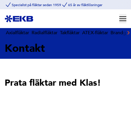
Specialist på fläktar sedan 1959
65 år av fläktlösningar
Axialfläktar
Radialfläktar
Takfläktar
ATEX-fläktar
Brandgasf
Kontakt
Prata fläktar med Klas!