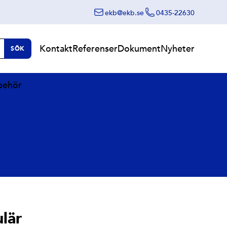
ekb@ekb.se
0435-22630
Kontakt
Referenser
Dokument
Nyheter
SÖK
lbehör
lär