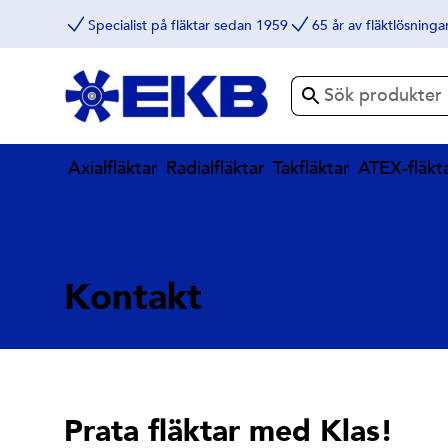
Specialist på fläktar sedan 1959
65 år av fläktlösninga
Axialfläktar
Radialfläktar
Takfläktar
ATEX-fläkt
Kontakt
Prata fläktar med Klas!