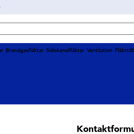
r
ar
Brandgasfläktar
Sidokanalfläktar
Ventilation
Fläkttil
Kontaktformu