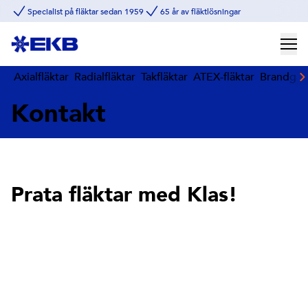
Specialist på fläktar sedan 1959
65 år av fläktlösningar
Axialfläktar
Radialfläktar
Takfläktar
ATEX-fläktar
Brandgasf
Kontakt
Prata fläktar med Klas!