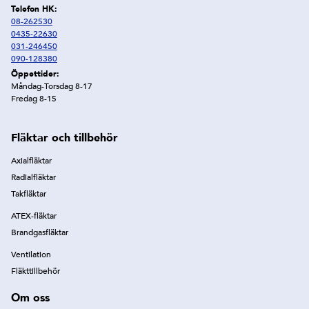
Telefon HK:
08-262530
0435-22630
031-246450
090-128380
Öppettider:
Måndag-Torsdag 8-17
Fredag 8-15
Fläktar och tillbehör
Axialfläktar
Radialfläktar
Takfläktar
ATEX-fläktar
Brandgasfläktar
Ventilation
Fläkttillbehör
Om oss