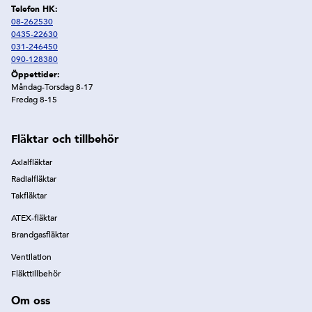
Telefon HK:
08-262530
0435-22630
031-246450
090-128380
Öppettider:
Måndag-Torsdag 8-17
Fredag 8-15
Fläktar och tillbehör
Axialfläktar
Radialfläktar
Takfläktar
ATEX-fläktar
Brandgasfläktar
Ventilation
Fläkttillbehör
Om oss