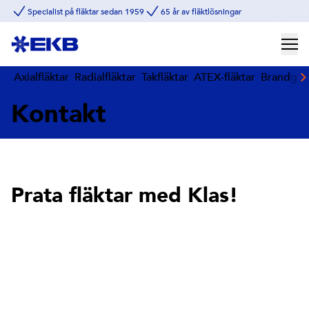
Specialist på fläktar sedan 1959
65 år av fläktlösningar
Axialfläktar
Radialfläktar
Takfläktar
ATEX-fläktar
Brandgasf
Kontakt
Prata fläktar med Klas!