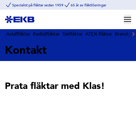
Specialist på fläktar sedan 1959
65 år av fläktlösningar
Axialfläktar
Radialfläktar
Takfläktar
ATEX-fläktar
Brandgasf
Kontakt
Prata fläktar med Klas!