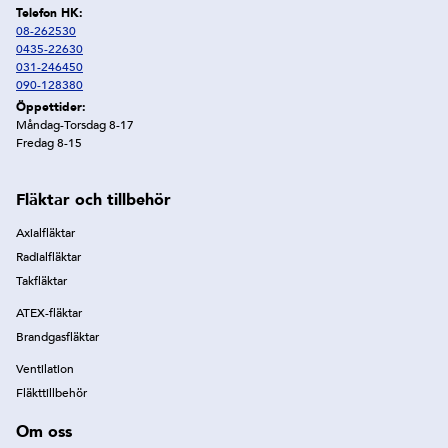
Telefon HK:
08-262530
0435-22630
031-246450
090-128380
Öppettider:
Måndag-Torsdag 8-17
Fredag 8-15
Fläktar och tillbehör
Axialfläktar
Radialfläktar
Takfläktar
ATEX-fläktar
Brandgasfläktar
Ventilation
Fläkttillbehör
Om oss