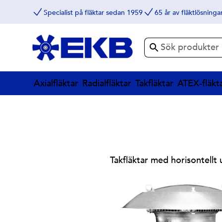
Specialist på fläktar sedan 1959
65 år av fläktlösninga
Axialfläktar
Radialfläktar
Takfläktar
ATEX-fläkt
Takfläktar med horisontellt 