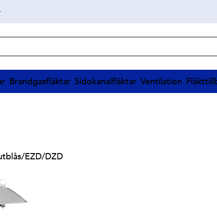
r
ar
Brandgasfläktar
Sidokanalfläktar
Ventilation
Fläkttil
utblås
/
EZD/DZD