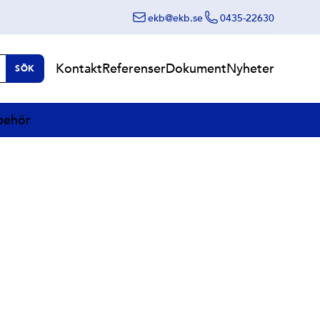
ekb@ekb.se
0435-22630
Kontakt
Referenser
Dokument
Nyheter
SÖK
lbehör