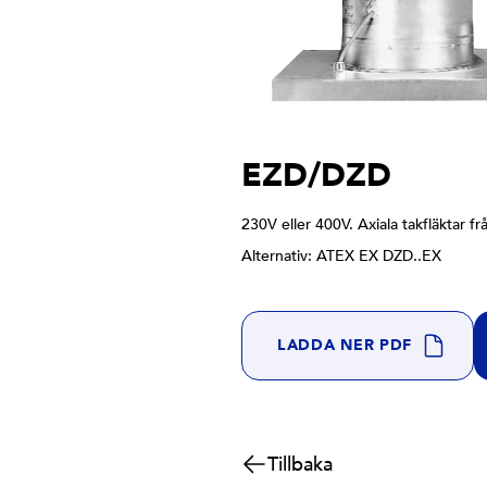
EZD/DZD
230V eller 400V. Axiala takfläktar f
Alternativ: ATEX EX DZD..EX
LADDA NER PDF
Tillbaka