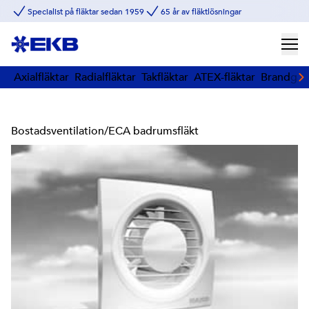
Specialist på fläktar sedan 1959
65 år av fläktlösningar
Axialfläktar
Radialfläktar
Takfläktar
ATEX-fläktar
Brandgasf
Bostadsventilation
/
ECA badrumsfläkt