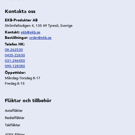
Kontakta oss
EKB-Produkter AB
Strömfallsvägen 4, 135 49 Tyresö, Sverige
Kontakt:
ekb@ekb.se
Beställningar:
order@ekb.se
Telefon HK:
08-262530
0435-22630
031-246450
090-128380
Öppettider:
Måndag-Torsdag 8-17
Fredag 8-15
Fläktar och tillbehör
Axialfläktar
Radialfläktar
Takfläktar
ATEX-fläktar