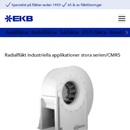
Specialist på fläktar sedan 1959
65 år av fläktlösningar
Axialfläktar
Radialfläktar
Takfläktar
ATEX-fläktar
Brandgasf
Radialfläkt industriella applikationer stora serien
/
CMRS