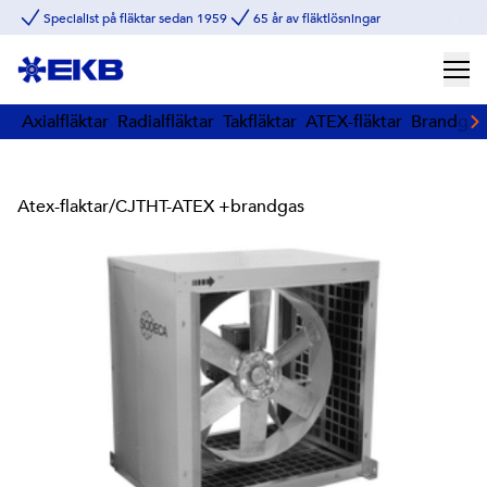
Specialist på fläktar sedan 1959
65 år av fläktlösningar
Axialfläktar
Radialfläktar
Takfläktar
ATEX-fläktar
Brandgasf
Atex-flaktar
/
CJTHT-ATEX +brandgas