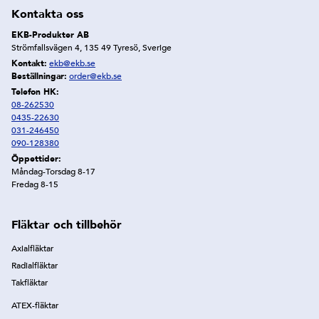
Kontakta oss
EKB-Produkter AB
Strömfallsvägen 4, 135 49 Tyresö, Sverige
Kontakt:
ekb@ekb.se
Beställningar:
order@ekb.se
Telefon HK:
08-262530
0435-22630
031-246450
090-128380
Öppettider:
Måndag-Torsdag 8-17
Fredag 8-15
Fläktar och tillbehör
Axialfläktar
Radialfläktar
Takfläktar
ATEX-fläktar