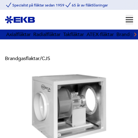
Specialist på fläktar sedan 1959
65 år av fläktlösningar
Axialfläktar
Radialfläktar
Takfläktar
ATEX-fläktar
Brandgasf
Brandgasflaktar
/
CJS