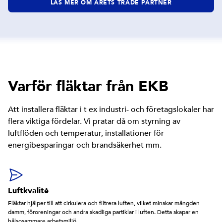
LÄS MER OM ÅRETS TRADE PARTNER
Varför fläktar från EKB
Att installera fläktar i t ex industri- och företagslokaler har
flera viktiga fördelar. Vi pratar då om styrning av
luftflöden och temperatur, installationer för
energibesparingar och brandsäkerhet mm.
Luftkvalité
Fläktar hjälper till att cirkulera och filtrera luften, vilket minskar mängden
damm, föroreningar och andra skadliga partiklar i luften. Detta skapar en
hälsosammare arbetsmiljö.