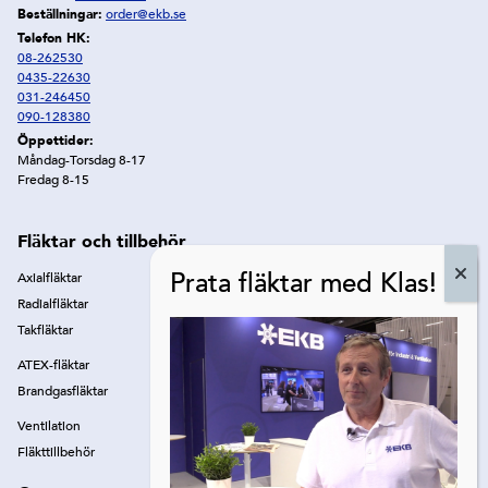
Beställningar:
order@ekb.se
Telefon HK:
08-262530
0435-22630
031-246450
090-128380
Öppettider:
Måndag-Torsdag 8-17
Fredag 8-15
Fläktar och tillbehör
Axialfläktar
Radialfläktar
Takfläktar
ATEX-fläktar
Brandgasfläktar
Ventilation
Fläkttillbehör