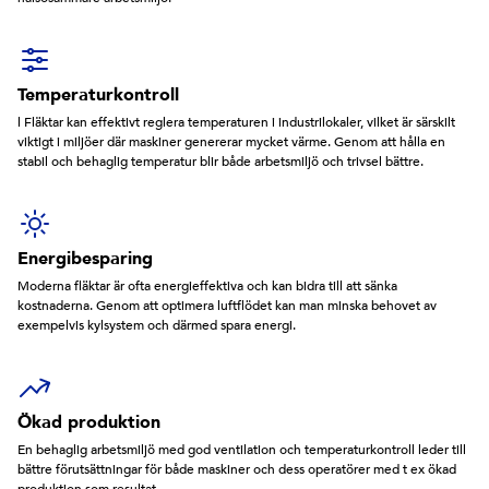
Temperaturkontroll
l Fläktar kan effektivt reglera temperaturen i industrilokaler, vilket är särskilt
viktigt i miljöer där maskiner genererar mycket värme. Genom att hålla en
stabil och behaglig temperatur blir både arbetsmiljö och trivsel bättre.
Energibesparing
Moderna fläktar är ofta energieffektiva och kan bidra till att sänka
kostnaderna. Genom att optimera luftflödet kan man minska behovet av
exempelvis kylsystem och därmed spara energi.
Ökad produktion
En behaglig arbetsmiljö med god ventilation och temperaturkontroll leder till
bättre förutsättningar för både maskiner och dess operatörer med t ex ökad
produktion som resultat.