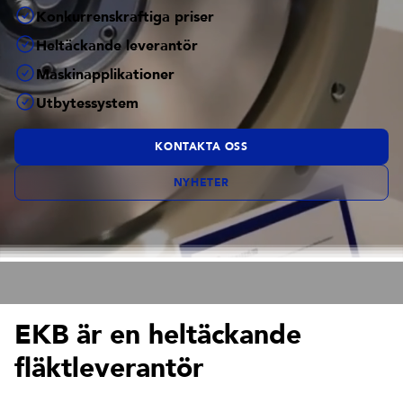
Konkurrenskraftiga priser
Heltäckande leverantör
Maskinapplikationer
Utbytessystem
KONTAKTA OSS
NYHETER
EKB är en heltäckande
fläktleverantör