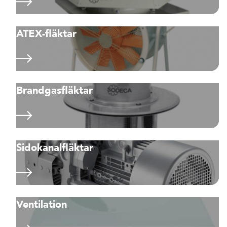
ATEX-fläktar
Brandgasfläktar
Sidokanalfläktar
Ventilation